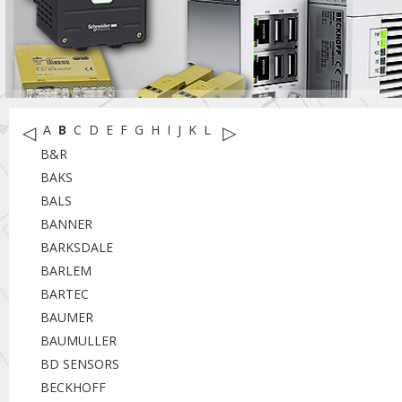
◁
▷
A
B
C
D
E
F
G
H
I
J
K
L
M
N
O
P
R
S
T
U
W
X
Y
B&R
BAKS
BALS
BANNER
BARKSDALE
BARLEM
BARTEC
BAUMER
BAUMULLER
BD SENSORS
BECKHOFF