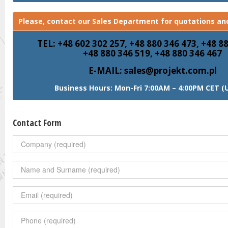
Please, contact our Sales Department for quotations and
TEL: +48 602 302 257, +48 880 346 473, +48 8
+48 880 346 519, +48 880 346 467
E-MAIL: sales@projekt.com.pl
Business Hours: Mon-Fri 7:00AM – 4:00PM CET (
Contact Form