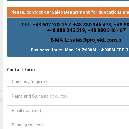
Please, contact our Sales Department for quotations and
TEL: +48 602 302 257, +48 880 346 473, +48 8
+48 880 346 519, +48 880 346 467
E-MAIL: sales@projekt.com.pl
Business Hours: Mon-Fri 7:00AM – 4:00PM CET (
Contact Form