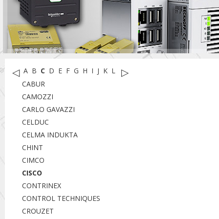
◁
▷
A
B
C
D
E
F
G
H
I
J
K
L
M
N
O
P
R
S
T
U
W
X
Y
CABUR
CAMOZZI
CARLO GAVAZZI
CELDUC
CELMA INDUKTA
CHINT
CIMCO
CISCO
CONTRINEX
CONTROL TECHNIQUES
CROUZET