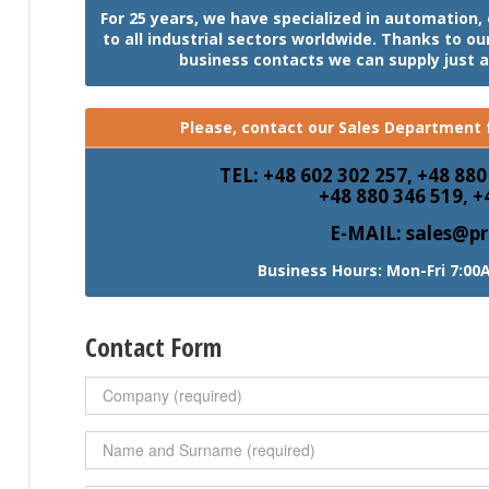
For 25 years, we have specialized in automation
to all industrial sectors worldwide. Thanks to o
business contacts we can supply just 
Please, contact our Sales Department f
TEL: +48 602 302 257, +48 880
+48 880 346 519, +
E-MAIL: sales@pr
Business Hours: Mon-Fri 7:00
Contact Form