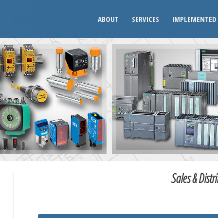
ABOUT
SERVICES
IMPLEMENTED 
Sales & Distr
U
W
X
Y
Z