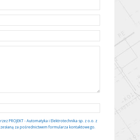
 PROJEKT - Automatyka i Elektrotechnika sp. z o.o. z
rzesłaną za pośrednictwem formularza kontaktowego.