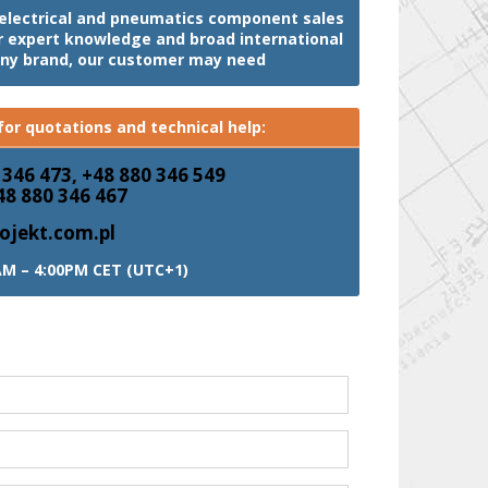
, electrical and pneumatics component sales
ur expert knowledge and broad international
any brand, our customer may need
or quotations and technical help:
 346 473, +48 880 346 549
48 880 346 467
ojekt.com.pl
AM – 4:00PM CET (UTC+1)