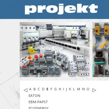
◁
▷
A
B
C
D
E
F
G
H
I
J
K
L
M
N
O
P
R
S
T
EATON
EBM-PAPST
ECOENERGY