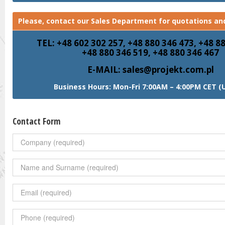
Please, contact our Sales Department for quotations and
TEL: +48 602 302 257, +48 880 346 473, +48 8
+48 880 346 519, +48 880 346 467
E-MAIL: sales@projekt.com.pl
Business Hours: Mon-Fri 7:00AM – 4:00PM CET (
Contact Form