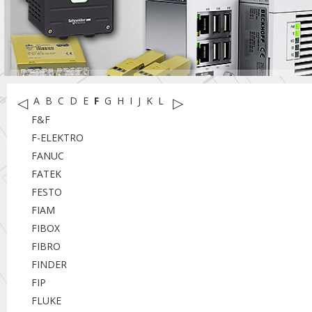
◁
▷
A
B
C
D
E
F
G
H
I
J
K
L
M
N
O
P
R
S
T
U
W
X
Y
F&F
F-ELEKTRO
FANUC
FATEK
FESTO
FIAM
FIBOX
FIBRO
FINDER
FIP
FLUKE