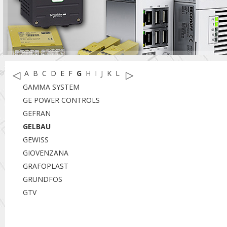
◁
▷
A
B
C
D
E
F
G
H
I
J
K
L
M
N
O
P
R
S
T
U
W
X
Y
GAMMA SYSTEM
GE POWER CONTROLS
GEFRAN
GELBAU
GEWISS
GIOVENZANA
GRAFOPLAST
GRUNDFOS
GTV