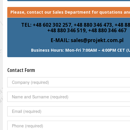
Please, contact our Sales Department for quotations and
TEL: +48 602 302 257, +48 880 346 473, +48 8
+48 880 346 519, +48 880 346 467
E-MAIL: sales@projekt.com.pl
Business Hours: Mon-Fri 7:00AM – 4:00PM CET (
Contact Form