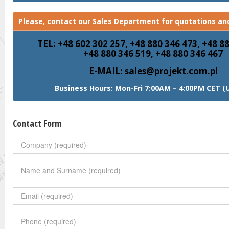
Please, contact our Sales Department for quotations and
TEL: +48 602 302 257, +48 880 346 473, +48 8
+48 880 346 519, +48 880 346 467
E-MAIL: sales@projekt.com.pl
Business Hours: Mon-Fri 7:00AM – 4:00PM CET (
Contact Form