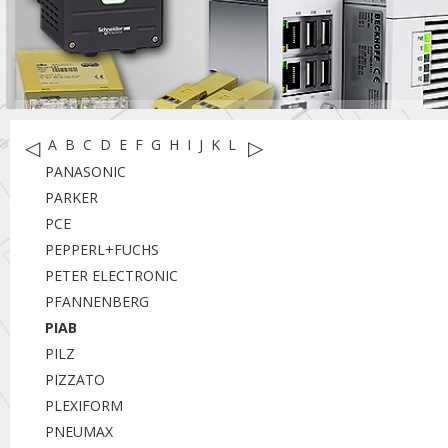
◁
▷
A
B
C
D
E
F
G
H
I
J
K
L
M
N
O
P
R
S
T
U
W
X
Y
PANASONIC
PARKER
PCE
PEPPERL+FUCHS
PETER ELECTRONIC
PFANNENBERG
PIAB
PILZ
PIZZATO
PLEXIFORM
PNEUMAX