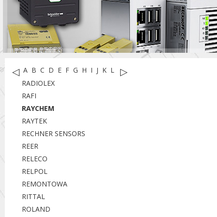
◁
▷
A
B
C
D
E
F
G
H
I
J
K
L
M
N
O
P
R
S
T
U
W
X
Y
RADIOLEX
RAFI
RAYCHEM
RAYTEK
RECHNER SENSORS
REER
RELECO
RELPOL
REMONTOWA
RITTAL
ROLAND