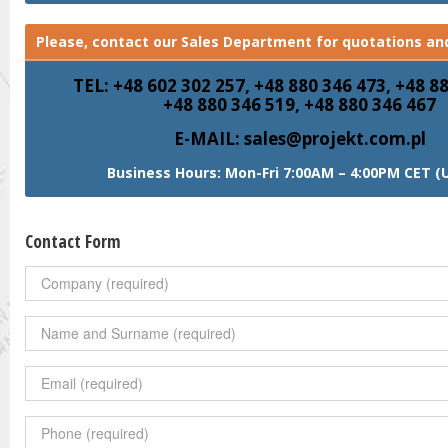
Please, contact our Sales Department for quotations and
TEL: +48 602 302 257, +48 880 346 473, +48 8
+48 880 346 519, +48 880 346 467
E-MAIL: sales@projekt.com.pl
Business Hours: Mon-Fri 7:00AM – 4:00PM CET (
Contact Form