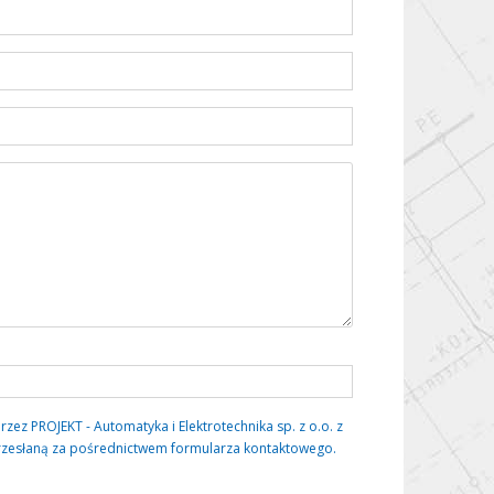
 PROJEKT - Automatyka i Elektrotechnika sp. z o.o. z
rzesłaną za pośrednictwem formularza kontaktowego.