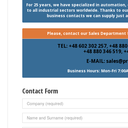
For 25 years, we have specialized in automation
to all industrial sectors worldwide. Thanks to o
business contacts we can supply just 
Please, contact our Sales Department f
TEL: +48 602 302 257, +48 880
+48 880 346 519, +
E-MAIL: sales@pr
Business Hours: Mon-Fri 7:00
Contact Form