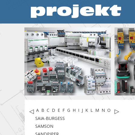
◁
▷
A
B
C
D
E
F
G
H
I
J
K
L
M
N
O
P
R
S
T
SAIA-BURGESS
SAMSON
SANDPIPER