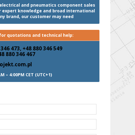
, electrical and pneumatics component sales
ur expert knowledge and broad international
any brand, our customer may need
or quotations and technical help:
 346 473, +48 880 346 549
48 880 346 467
ojekt.com.pl
AM – 4:00PM CET (UTC+1)