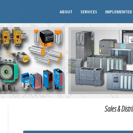
ABOUT
SERVICES
IMPLEMENTED 
Sales & Distr
U
W
X
Y
Z