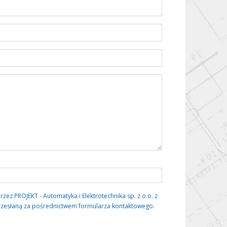
 PROJEKT - Automatyka i Elektrotechnika sp. z o.o. z
rzesłaną za pośrednictwem formularza kontaktowego.