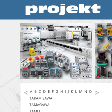
◁
▷
A
B
C
D
E
F
G
H
I
J
K
L
M
N
O
P
R
S
T
TAKAMISAWA
TAMAGAWA
TAMEL