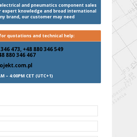
, electrical and pneumatics component sales
ur expert knowledge and broad international
any brand, our customer may need
or quotations and technical help:
 346 473, +48 880 346 549
48 880 346 467
ojekt.com.pl
AM – 4:00PM CET (UTC+1)