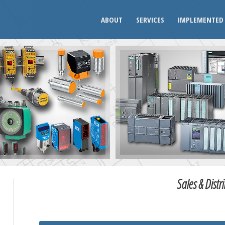
ABOUT
SERVICES
IMPLEMENTED 
Sales & Distr
U
W
X
Y
Z