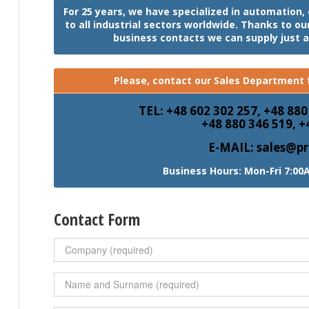
For 25 years, we have specialized in automation
to all industrial sectors worldwide. Thanks to o
business contacts we can supply just 
Please, contact our Sales Department f
TEL: +48 602 302 257, +48 880
+48 880 346 519, +
E-MAIL: sales@pr
Business Hours: Mon-Fri 7:00
Contact Form