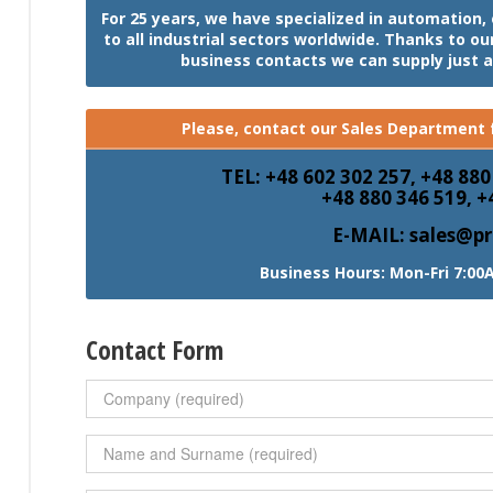
For 25 years, we have specialized in automation
to all industrial sectors worldwide. Thanks to o
business contacts we can supply just 
Please, contact our Sales Department f
TEL: +48 602 302 257, +48 880
+48 880 346 519, +
E-MAIL: sales@pr
Business Hours: Mon-Fri 7:00
Contact Form