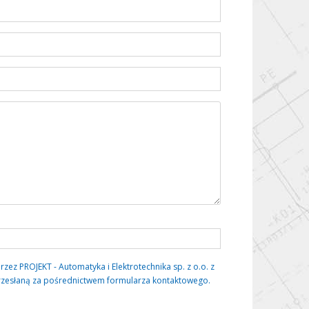
 PROJEKT - Automatyka i Elektrotechnika sp. z o.o. z
rzesłaną za pośrednictwem formularza kontaktowego.