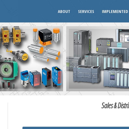
ABOUT
SERVICES
IMPLEMENTED 
Sales & Distr
U
W
X
Y
Z