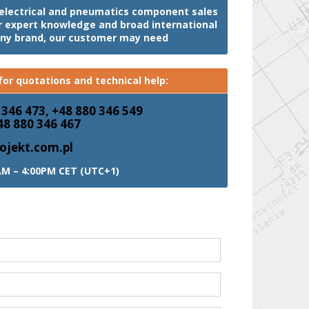
, electrical and pneumatics component sales
ur expert knowledge and broad international
any brand, our customer may need
or quotations and technical help:
 346 473, +48 880 346 549
48 880 346 467
ojekt.com.pl
AM – 4:00PM CET (UTC+1)