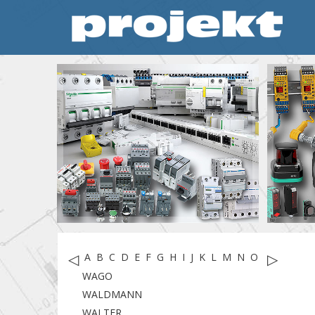
◁
▷
A
B
C
D
E
F
G
H
I
J
K
L
M
N
O
P
R
S
T
WAGO
WALDMANN
WALTER