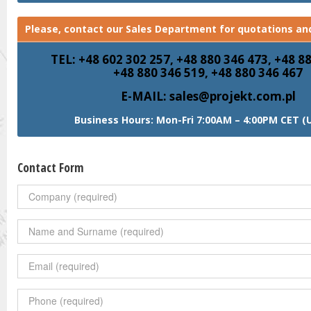
Please, contact our Sales Department for quotations and
TEL: +48 602 302 257, +48 880 346 473, +48 8
+48 880 346 519, +48 880 346 467
E-MAIL: sales@projekt.com.pl
Business Hours: Mon-Fri 7:00AM – 4:00PM CET (
Contact Form