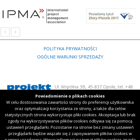
‹
›
POLITYKA PRYWATNOŚCI
OGÓLNE WARUNKI SPRZEDAŻY
Ul. Wspólna 3B, 45-837 Opole, tel. +48
77 451 54 50
Powiadomienie o plikach cookies
W celu dostosowania zawartości strony do preferencji użytkownika
Wykonane przez
Chili IT
oraz optymalizacji korzystania ze strony, a także dla celów
statystycznych strona wykorzystuje pliki cookies. Akceptacja lub brak
zgody na wykorzystywanie plików cookies odbywa się za pomocą
ustawień przeglądarki. Pozostanie na stronie bez zmiany ustawień
przeglądarki będzie wiązało się z zapisywaniem plików cookies w
pamięci urządzenia. Więcej informacji na temat plików cookies znajdą