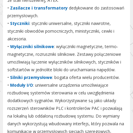
ze stali nierdzewnej, ATEX.
•
Zasilacze i transformatory
dedykowane do zastosowań
przemysłowych.
•
Styczniki
: styczniki uniwersalne, styczniki nawrotne,
styczniki obwodów pomocniczych, ministyczniki, cewki i
akcesoria.
•
Wyłączniki silnikowe
: wyłączniki magnetyczne, termo-
magnetyczne, rozruszniki silnikowe. Zestawy połączeniowe
umożliwiają łączenie wyłączników silnikowych, styczników i
softstartów w jednolite bloki do uruchamiania napędów.
•
Silniki przemysłowe
: bogata oferta wielu producentów.
•
Moduły I/O
: uniwersalne urządzenia umożliwiające
rozbudowę systemów sterowania w celu uwzględnienia
dodatkowych sygnałów. Wykorzystywane są jako układy
rozszerzeń sterowników PLC i kontrolerów PAC i pozwalają
na lokalną lub oddaloną rozbudowę systemu. Do wymiany
danych wykorzystują wbudowany interfejs, który pozwala na
komunikację w przemysłowych sieciach szeregowych,