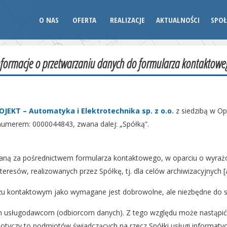
O NAS
OFERTA
REALIZACJE
AKTUALNOŚCI
SPOŁ
nformacje o przetwarzaniu danych do formularza kontaktowe
OJEKT – Automatyka i Elektrotechnika sp. z o.o.
z siedzibą w Op
umerem: 0000044843, zwana dalej: „Spółką”.
aną za pośrednictwem formularza kontaktowego, w oparciu o wyrażoną
resów, realizowanych przez Spółkę, tj. dla celów archiwizacyjnych [art
 kontaktowym jako wymagane jest dobrowolne, ale niezbędne do sko
m usługodawcom (odbiorcom danych). Z tego względu może nastąpi
otyczy to podmiotów świadczących na rzecz Spółki usługi informaty