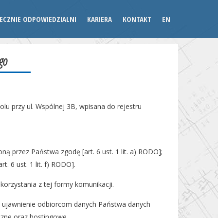
ECZNIE ODPOWIEDZIALNI
KARIERA
KONTAKT
EN
go
olu przy ul. Wspólnej 3B, wpisana do rejestru
 przez Państwa zgodę [art. 6 ust. 1 lit. a) RODO];
. 6 ust. 1 lit. f) RODO].
rzystania z tej formy komunikacji.
ć ujawnienie odbiorcom danych Państwa danych
czne oraz hostingowe.