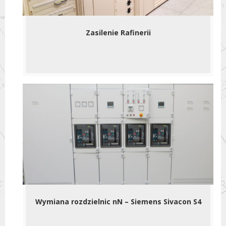
Zasilenie Rafinerii
Wymiana rozdzielnic nN – Siemens Sivacon S4